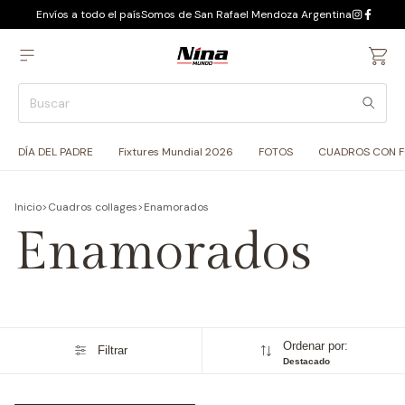
Envíos a todo el país
Somos de San Rafael Mendoza Argentina
DÍA DEL PADRE
Fixtures Mundial 2026
FOTOS
CUADROS CON 
Inicio
>
Cuadros collages
>
Enamorados
Enamorados
Ordenar por:
Filtrar
Destacado