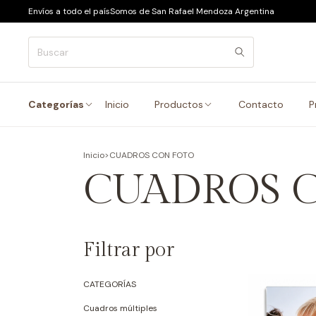
Envíos a todo el país
Somos de San Rafael Mendoza Argentina
Categorías
Inicio
Productos
Contacto
P
Inicio
>
CUADROS CON FOTO
CUADROS 
Filtrar por
CATEGORÍAS
Cuadros múltiples