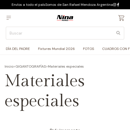
Envíos a todo el país
Somos de San Rafael Mendoza Argentina
DÍA DEL PADRE
Fixtures Mundial 2026
FOTOS
CUADROS CON 
Inicio
>
GIGANTOGRAFÍAS
>
Materiales especiales
Materiales
especiales