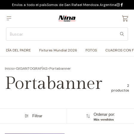
Envíos a todo el país
Somos de San Rafael Mendoza Argentina
DÍA DEL PADRE
Fixtures Mundial 2026
FOTOS
CUADROS CON 
Inicio
>
GIGANTOGRAFÍAS
>
Portabanner
Portabanner
2
productos
Ordenar por:
Filtrar
Más vendidos