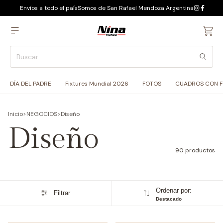
Envíos a todo el país
Somos de San Rafael Mendoza Argentina
DÍA DEL PADRE
Fixtures Mundial 2026
FOTOS
CUADROS CON 
Inicio
>
NEGOCIOS
>
Diseño
Diseño
90 productos
Ordenar por:
Filtrar
Destacado