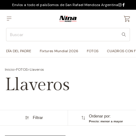
Envíos a todo el país
Somos de San Rafael Mendoza Argentina
DÍA DEL PADRE
Fixtures Mundial 2026
FOTOS
CUADROS CON 
Inicio
>
FOTOS
>
Llaveros
Llaveros
Ordenar por:
Filtrar
Precio: menor a mayor