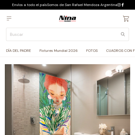
Envíos a todo el país
Somos de San Rafael Mendoza Argentina
DÍA DEL PADRE
Fixtures Mundial 2026
FOTOS
CUADROS CON 
1
/
2