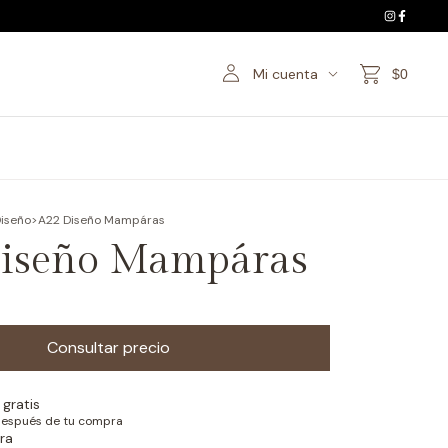
Mi cuenta
$0
iseño
>
A22 Diseño Mampáras
iseño Mampáras
gratis
después de tu compra
ra