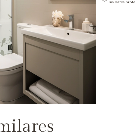
Tus datos prot
milares