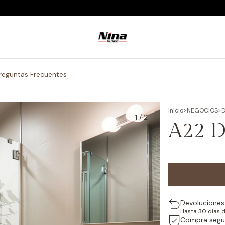
reguntas Frecuentes
Inicio
>
NEGOCIOS
>
D
1
/
2
A22 D
Devoluciones 
Hasta 30 días 
Compra segu