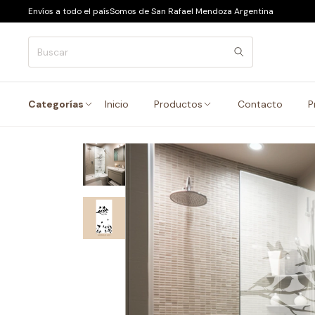
Envíos a todo el país
Somos de San Rafael Mendoza Argentina
Categorías
Inicio
Productos
Contacto
P