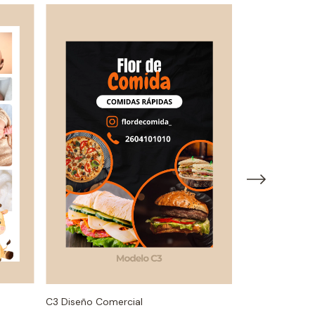
C3 Diseño Comercial
C4 Diseño Com