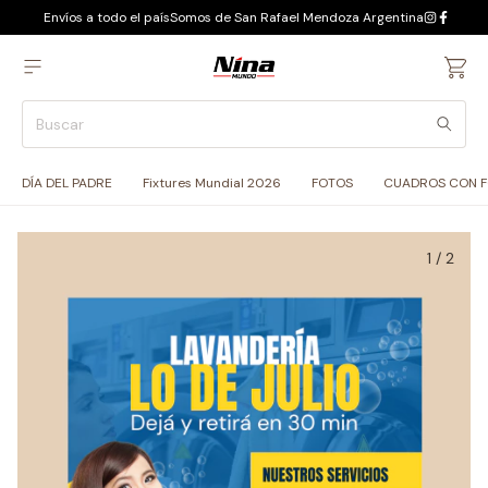
Envíos a todo el país
Somos de San Rafael Mendoza Argentina
DÍA DEL PADRE
Fixtures Mundial 2026
FOTOS
CUADROS CON 
1
/
2