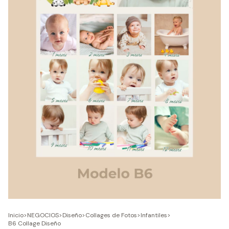
Inicio
>
NEGOCIOS
>
Diseño
>
Collages de Fotos
>
Infantiles
>
B6 Collage Diseño