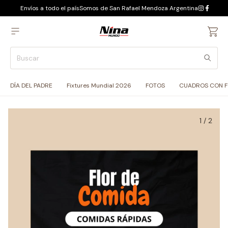
Envíos a todo el país
Somos de San Rafael Mendoza Argentina
DÍA DEL PADRE
Fixtures Mundial 2026
FOTOS
CUADROS CON 
1
/
2