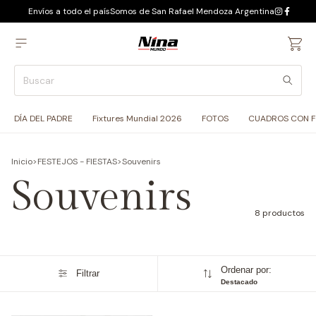
Envíos a todo el país
Somos de San Rafael Mendoza Argentina
DÍA DEL PADRE
Fixtures Mundial 2026
FOTOS
CUADROS CON 
Inicio
>
FESTEJOS - FIESTAS
>
Souvenirs
Souvenirs
8 productos
Ordenar por:
Filtrar
Destacado