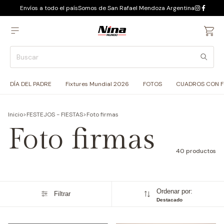
Envíos a todo el país
Somos de San Rafael Mendoza Argentina
DÍA DEL PADRE
Fixtures Mundial 2026
FOTOS
CUADROS CON 
Inicio
>
FESTEJOS - FIESTAS
>
Foto firmas
Foto firmas
40 productos
Ordenar por:
Filtrar
Destacado